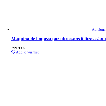
Adiciona
Maquina de limpeza por ultrassons 6 litros c/aq
399.99
€
Add to wishlist