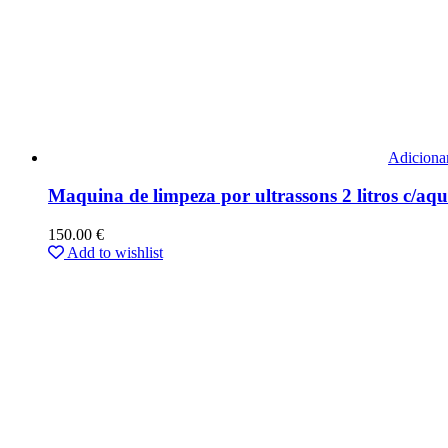
Adiciona
Maquina de limpeza por ultrassons 2 litros c/aq
150.00
€
Add to wishlist