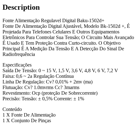
Description
Fonte Alimentação Regulavel Digital Baku-1502d+
Fonte De Alimentação Digital Ajustável, Modelo Bk-1502d +, É
Projetada Para Telefones Celulares E Outros Equipamentos
Eletrônicos Para Controlar Sua Tensão; O Circuito Mais Avançado
É Usado E Tem Proteção Contra Curto-circuito. O Objetivo
Principal É A Medição Da Tensão E A Detecção Do Sinal De
Radiofrequência
Especificações
Saída De Tensão: 0 ~ 15 V, 1,5 V, 3,6 V, 4,8 V, 6 V, 7,2 V
Faixa: 0,6 ~ 2a Regulação Contínua
Linha De Regulação: Cv? 0,01% + 2mv (ma)
Flutuação: Cv? 1.0mvrms Cc? 3marms
Revestimento: Ocp (proteção De Sobrecorrente)
Precisão: Tensão: ± 0,5% Corrente: ± 1%
Conteúdo
1 X Fonte De Alimentação
1 X Conjunto De Pinças