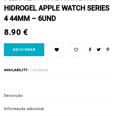
44MM
HIDROGEL APPLE WATCH SERIES
-
6UND
4 44MM – 6UND
quantity
8.90
€
ADICIONAR
AVAILABILITY:
1 em stock
Descrição
Informação adicional