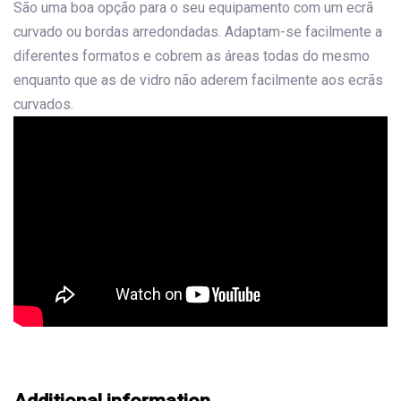
São uma boa opção para o seu equipamento com um ecrã
curvado ou bordas arredondadas. Adaptam-se facilmente a
diferentes formatos e cobrem as áreas todas do mesmo
enquanto que as de vidro não aderem facilmente aos ecrãs
curvados.