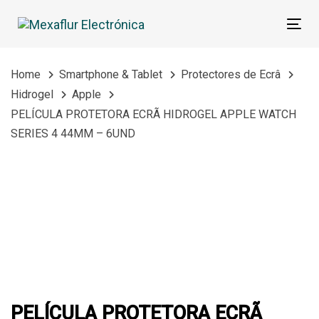
Skip
Skip
links
to
Tog
primary
navigation
Home
Smartphone & Tablet
Protectores de Ecrâ
Skip
Hidrogel
Apple
to
PELÍCULA PROTETORA ECRÃ HIDROGEL APPLE WATCH
content
SERIES 4 44MM – 6UND
PELÍCULA
PROTETORA
ECRÃ
HIDROGEL
APPLE
WATCH
SERIES
4
PELÍCULA PROTETORA ECRÃ