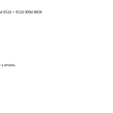
6d 852d + 952d 909d 8858
 a review.