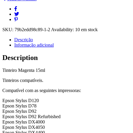
SKU:
79b2edd98c89-1-2
Availability:
10 em stock
Descrição
Informação adicional
Description
Tinteiro Magenta 15ml
Tinteiros compatíveis.
Compatível com as seguintes impressoras:
Epson Stylus D120
Epson Stylus D78
Epson Stylus D92
Epson Stylus D92 Refurbished
Epson Stylus DX4000
Epson Stylus DX4050
Epson Stylus DX4400