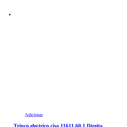
Adicionar
Trinco electrico cisa 11611.60.1 Direita