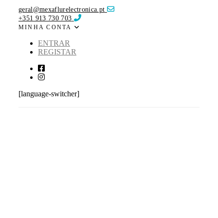
Skip
Skip
geral@mexaflurelectronica.pt
links
to
+351 913 730 703
primary
MINHA CONTA
navigation
Skip
ENTRAR
to
REGISTAR
content
[language-switcher]